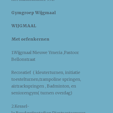
Gymgroep Wijgmaal
WIJGMAAL
Met oefenkernen
1.Wijgmaal Nieuwe Ymeria ,Pastoor
Bellonstraat
Recreatief ( kleuterturnen, initiatie
toestelturnen,trampoline springen,
airtrackspringen , Badminton, en
seniorengym( turnen overdag)
2.Kessel-
lo,Boudewijnstadion,Diestsesteenweg